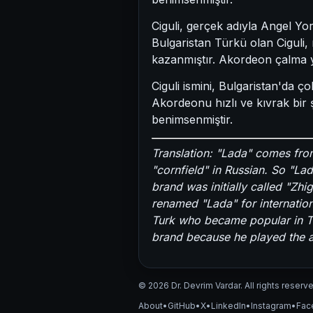
Ciguli, gerçek adıyla Angel Y
Bulgaristan Türkü olan Ciguli,
kazanmıştır. Akordeon çalma ye
Ciguli ismini, Bulgaristan'da ç
Akordeonu hızlı ve kıvrak bir ş
benimsenmiştir.
Translation: "Lada" comes from
"cornfield" in Russian. So "Lad
brand was initially called "Zhi
renamed "Lada" for internation
Turk who became popular in Tu
brand because he played the a
© 2026 Dr. Devrim Vardar. All rights reserv
About
•
GitHub
•
X
•
LinkedIn
•
Instagram
•
Fac