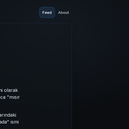
Feed
About
mi olarak
aca "mısır
arındaki
ada" ismi